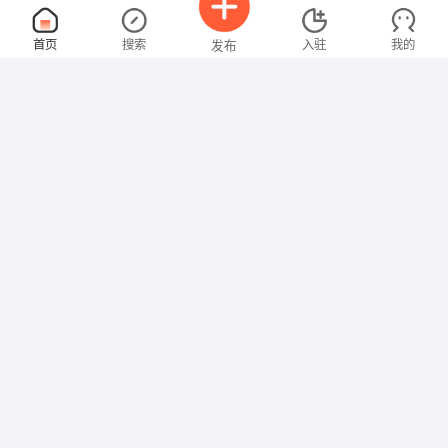
业务经理
面议
首页
搜索
入驻
我的
发布
08-07
性别不限
经验不限
海南欣瑞药业有限公司
申请
海南海口市国贸大道48号新达商务大厦
售后服务工程师
面议
招聘信息
求职简历
08-07
性别不限
经验不限
利勃海尔机械（徐州）有限公司
申请
江苏省徐州经济技术开发区金工路10号
业务员
面议
08-07
性别不限
经验不限
邵阳市双清区王志邮政社区服务站
申请