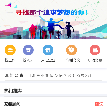
找工作
找人才
入驻企业
一句话信息
职场资讯
舒磊 发布 [销售助理 ] 招聘信息
【湖南展盛农牧有限公司】 强势入驻
【睢 宁 小 新 星 英 语 学 校 】 强势入驻
【海南欣瑞药业有限公司 】 强势入驻
【徐州中集木业有限公司 】 强势入驻
【徐州市青山蒜业有限公司 】 强势入驻
热门推荐
廖敏 发布 [家装顾问 ] 招聘信息
张先生 发布 [出纳 ] 招聘信息
李小姐 发布 [厨师∕帮厨 ] 招聘信息
家装顾问
面议