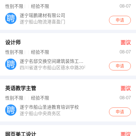
08-07
性别不限
经验不限
遂宁瑶鹏建材有限公司
申请
遂宁船山物流港喜盈门
设计师
面议
08-07
性别不限
经验不限
遂宁名邸交换空间建筑装饰工程有限公司
申请
四川省遂宁市船山区德水中路20号康城国际8栋1层3号
英语教学主管
面议
08-07
性别不限
经验不限
遂宁市船山圣迪教育培训学校
申请
遂宁船山中央商务区
网页美工设计
面议